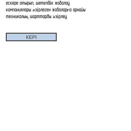
ескере отырып, шетелдік жобалау
компаниялары әзірлеген жобаларға арнайы
техникалық шарттарды әзірлеу.
КЕРІ
© 2021 «Монтажпроект» ЖШС.
Сайт жасалған
Wix.com