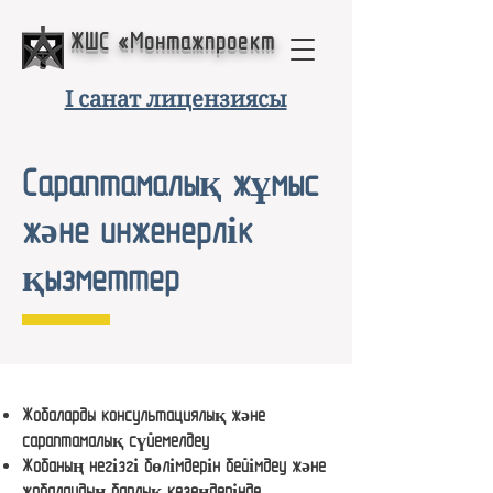
ЖШС «Монтажпроект
I санат лицензиясы
Сараптамалық жұмыс
және инженерлік
қызметтер
Жобаларды консультациялық және
сараптамалық сүйемелдеу
Жобаның негізгі бөлімдерін бейімдеу және
жобалаудың барлық кезеңдерінде