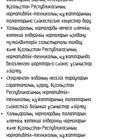
Қазақстан Республикасының
нормативтік-техникалық құжаттарының
талаптарына сәйкестігіне кеңестер беру.
Халықаралық нормаларды немесе әлемнің
жетекші елдерінің нормаларын қолдану
мүмкіндіктерін салыстырмалы талдау
және Қазақстан Республикасының
нормативтік-техникалық құжаттарында
белгіленген шарттарға сәйкес ұсыныстар
әзірлеу.
Әзірленген жобаның негізгі тарауларын
сараптамалық қарау, Қазақстан
Республикасының нормативтік-
техникалық құжаттарының талаптарына
сәйкестігі бойынша ұсыныстар әзірлеу.
Халықаралық нормалардың талаптарын,
әлемнің жетекші елдерінің нормаларын
және Қазақстан Республикасының
нормативтік-техникалық құжаттарын