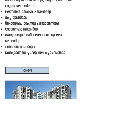
сауық кешендері)
мектепке дейінгі мекемелер
оқу орындары
денсаулық сақтау ғимараттары
спорттық нысандар
көпфункционалды ғимараттар мен
кешендер
ғибадат орындары
көпқабатты үйлер мен құрылыстар
КЕРІ