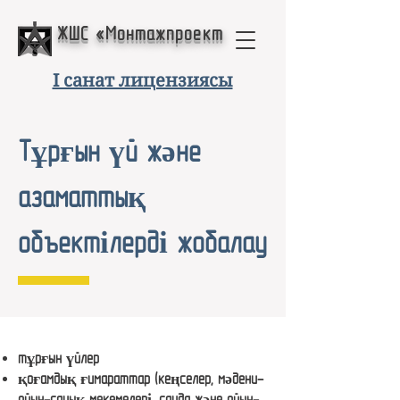
ЖШС «Монтажпроект
I санат лицензиясы
Тұрғын үй және
азаматтық
объектілерді жобалау
тұрғын үйлер
қоғамдық ғимараттар (кеңселер, мәдени-
ойын-сауық мекемелері, сауда және ойын-